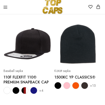
Top
Egyedi
Caps
emblémázott
sapkák
Baseball sapka
Kötött sapka
110F FLEXFIT 110®
1500KC YP CLASSICS®
PREMIUM SNAPBACK CAP
+15
+4