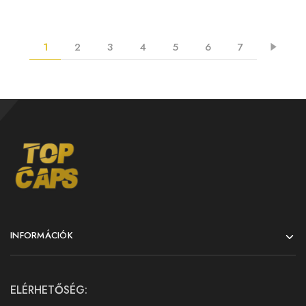
1
2
3
4
5
6
7
INFORMÁCIÓK
ELÉRHETŐSÉG: