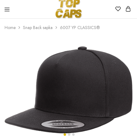
Top
Egyedi
Home
Snap Back sapka
6007 YP CLASSICS®
Caps
emblémázott
sapkák