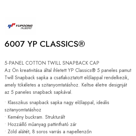
6007 YP CLASSICS®
5-PANEL COTTON TWILL SNAPBACK CAP
Az Ön kreativitása által ihletett YP Classics® 5 paneles pamut
Twill Snapback sapka a csatlakoztatott előlappal rendelkezik,
amely tökéletes a szitanyomtatáshoz. Keltse életre designját
az 5 paneles snapback sapkával.
• Klasszikus snapback sapka nagy előlappal, ideális
szitanyomtatáshoz
• Kemény buckram. Strukturált
• Hozzáillő műanyag pattintható zár
• Zöld alátét, 8 soros varrás a napellenzőn