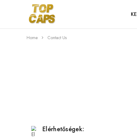
KE
Top
Egyedi
Caps
emblémázott
sapkák
Home
Contact Us
Elérhetőségek: