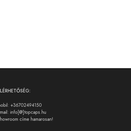
ELÉRHETŐSÉG:
obil: +36702494150
mail: info[@]topcaps.hu
howroom címe hamarosan!