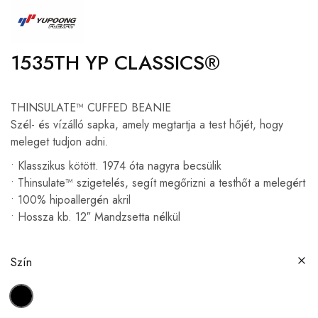
1535TH YP CLASSICS®
THINSULATE™ CUFFED BEANIE
Szél- és vízálló sapka, amely megtartja a test hőjét, hogy
meleget tudjon adni.
• Klasszikus kötött. 1974 óta nagyra becsülik
• Thinsulate™ szigetelés, segít megőrizni a testhőt a melegért
• 100% hipoallergén akril
• Hossza kb. 12″ Mandzsetta nélkül
Szín