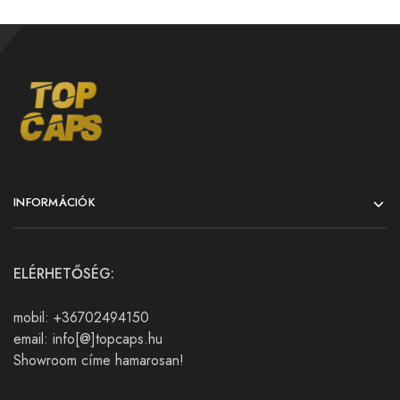
INFORMÁCIÓK
ELÉRHETŐSÉG:
mobil: +36702494150
email: info[@]topcaps.hu
Showroom címe hamarosan!