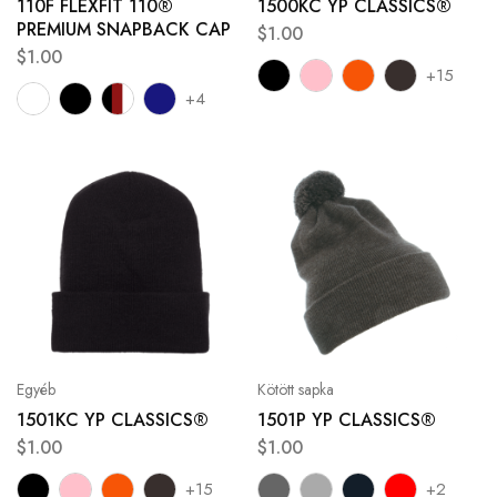
110F FLEXFIT 110®
1500KC YP CLASSICS®
PREMIUM SNAPBACK CAP
$
1.00
$
1.00
+15
+4
Egyéb
Kötött sapka
1501KC YP CLASSICS®
1501P YP CLASSICS®
$
1.00
$
1.00
+15
+2