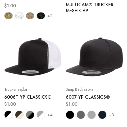
MULTICAM® TRUCKER
$
1.00
MESH CAP
+2
Trucker sapka
Snap Back sapka
6006T YP CLASSICS®
6007 YP CLASSICS®
$
1.00
$
1.00
+4
+3