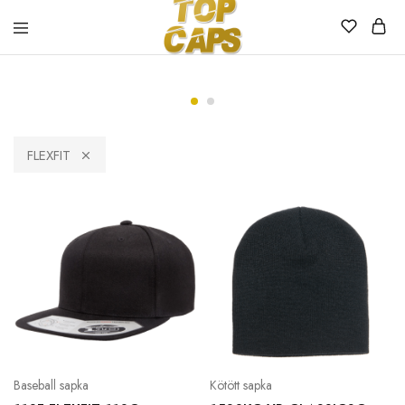
Top
Egyedi
Caps
emblémázott
sapkák
FLEXFIT
Baseball sapka
Kötött sapka