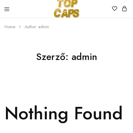
Top
Egyedi
Home
Author:
admin
Caps
emblémázott
sapkák
Szerző:
admin
Nothing Found