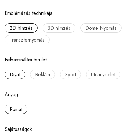
Emblémázás technikája
2D hímzés
3D hímzés
Dome Nyomás
Transzfernyomás
Felhasználási terület
Divat
Reklám
Sport
Utcai viselet
Anyag
Pamut
Sajátosságok