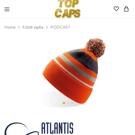
Top
Egyedi
Home
Kötött sapka
PODCAST
Caps
emblémázott
sapkák