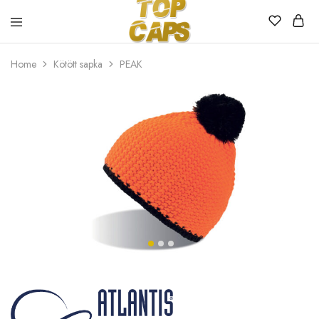
Top
Egyedi
Home
Kötött sapka
PEAK
Caps
emblémázott
sapkák