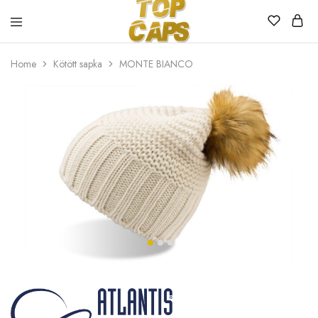
Top
Egyedi
Home
Kötött sapka
MONTE BIANCO
Caps
emblémázott
sapkák