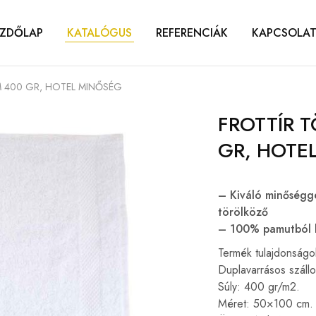
ZDŐLAP
KATALÓGUS
REFERENCIÁK
KAPCSOLA
 400 GR, HOTEL MINŐSÉG
FROTTÍR 
GR, HOTE
– Kiváló minőségge
törölköző
– 100% pamutból k
Termék tulajdonságo
Duplavarrásos szállo
Súly: 400 gr/m2.
Méret: 50×100 cm.