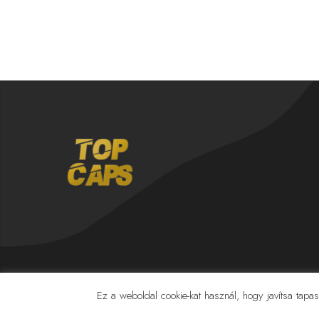
Ez a weboldal cookie-kat használ, hogy javítsa tapaszt
© 2022 Minden Jog Fenntartva Top Caps