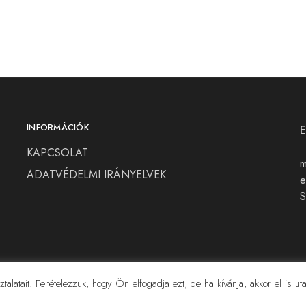
INFORMÁCIÓK
KAPCSOLAT
m
ADATVÉDELMI IRÁNYELVEK
e
S
alatait. Feltételezzük, hogy Ön elfogadja ezt, de ha kívánja, akkor el is utas