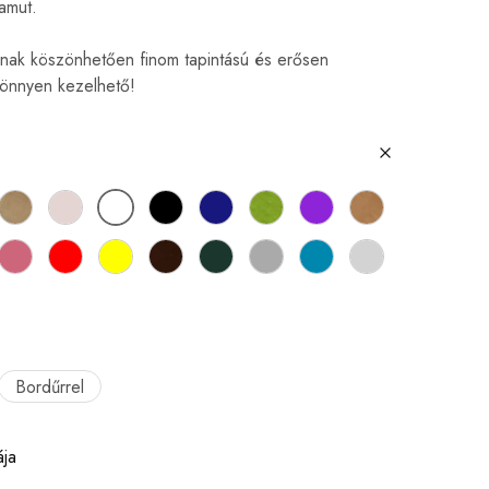
amut.
ak köszönhetően finom tapintású és erősen
könnyen kezelhető!
Bordűrrel
ája