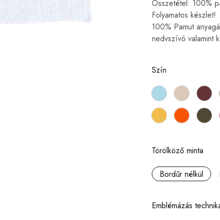
Összetétel: 100% p
Folyamatos készlet!
100% Pamut anyagán
nedvszívó valamint 
Szín
Törölköző minta
Bordűr nélkül
Emblémázás technik