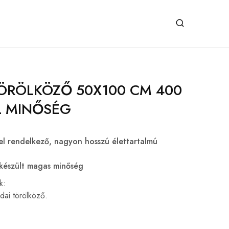
T
TÖRÖLKÖZŐ 50X100 CM 400
L MINŐSÉG
l rendelkező, nagyon hosszú élettartalmú
észült magas minőség
k:
dai törölköző.