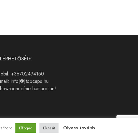
ELÉRHETŐSÉG:
obil: +36702494150
mail: info[@]topcaps.hu
howroom címe hamarosan!
íthatja.
Olvass tovább
Elfogad
Elutasít