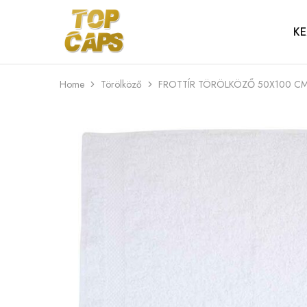
KE
Top
Egyedi
Caps
emblémázott
sapkák
Home
Törölköző
FROTTÍR TÖRÖLKÖZŐ 50X100 CM