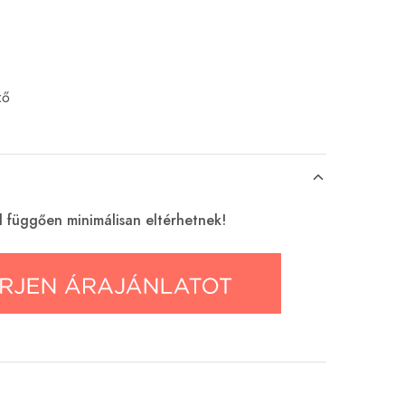
ző
l függően minimálisan eltérhetnek!