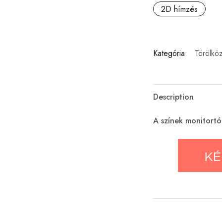
2D hímzés
Kategória:
Törölkö
Description
A színek monitortó