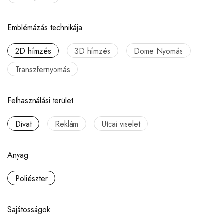
Emblémázás technikája
2D hímzés
3D hímzés
Dome Nyomás
Transzfernyomás
Felhasználási terület
Divat
Reklám
Utcai viselet
Anyag
Poliészter
Sajátosságok