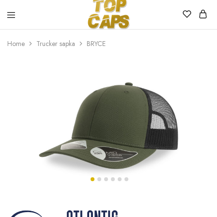
Top
Egyedi
Home
Trucker sapka
BRYCE
Caps
emblémázott
sapkák