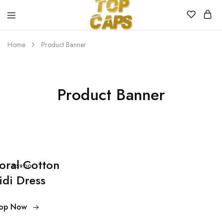
Top
Egyedi
Home
Product Banner
Caps
emblémázott
sapkák
Product Banner
loral Cotton
$59.00
idi Dress
op Now