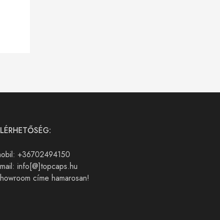
ELÉRHETŐSÉG:
obil: +36702494150
mail: info[@]topcaps.hu
howroom címe hamarosan!