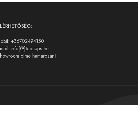
ELÉRHETŐSÉG:
obil: +36702494150
mail: info[@]topcaps.hu
howroom címe hamarosan!