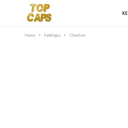
KE
Top
Egyedi
Caps
emblémázott
sapkák
Home
Katalógus
Checkout