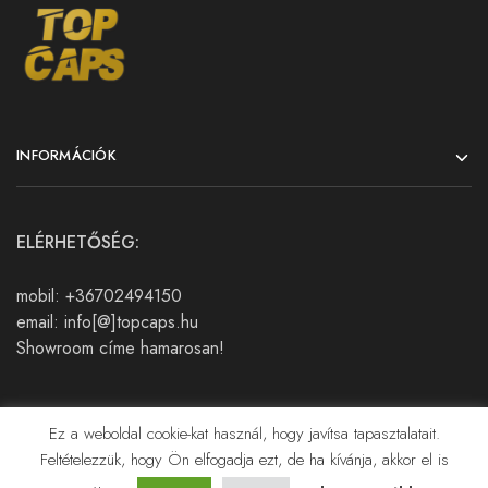
INFORMÁCIÓK
ELÉRHETŐSÉG:
mobil: +36702494150
email: info[@]topcaps.hu
Showroom címe hamarosan!
Ez a weboldal cookie-kat használ, hogy javítsa tapasztalatait.
Feltételezzük, hogy Ön elfogadja ezt, de ha kívánja, akkor el is