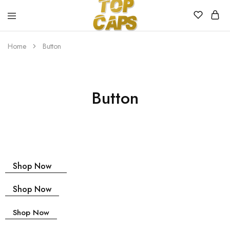
Top
Egyedi
Home
Button
Caps
emblémázott
sapkák
Button
Shop Now
Shop Now
Shop Now