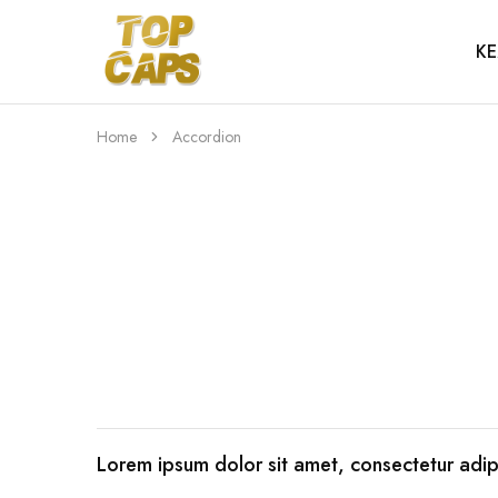
KE
Top
Egyedi
Caps
emblémázott
sapkák
Home
Accordion
Lorem ipsum dolor sit amet, consectetur adip