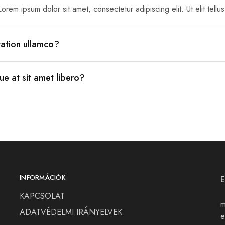
Lorem ipsum dolor sit amet, consectetur adipiscing elit. Ut elit tellu
tation ullamco?
ue at sit amet libero?
INFORMÁCIÓK
KAPCSOLAT
m
ADATVÉDELMI IRÁNYELVEK
e