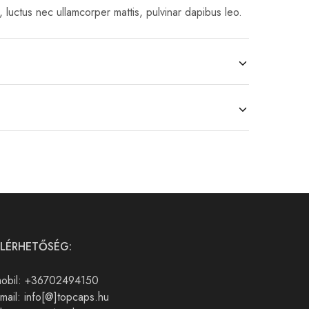
s, luctus nec ullamcorper mattis, pulvinar dapibus leo.
ELÉRHETŐSÉG:
obil: +36702494150
mail: info[@]topcaps.hu